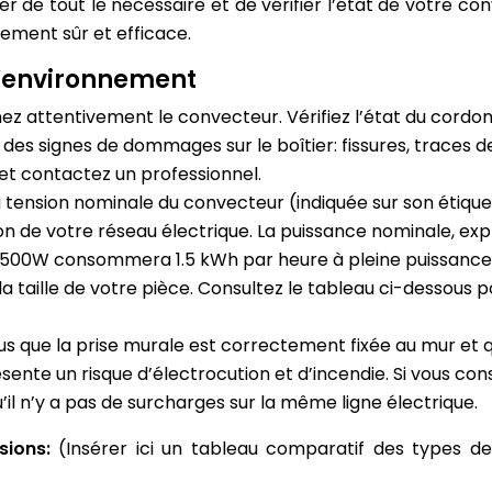
e tout le nécessaire et de vérifier l’état de votre conv
ement sûr et efficace.
 l’environnement
ez attentivement le convecteur. Vérifiez l’état du cordon 
es signes de dommages sur le boîtier: fissures, traces de
et contactez un professionnel.
la tension nominale du convecteur (indiquée sur son étiq
ion de votre réseau électrique. La puissance nominale, e
e 1500W consommera 1.5 kWh par heure à pleine puissan
 taille de votre pièce. Consultez le tableau ci-dessous po
s que la prise murale est correctement fixée au mur et qu’
 un risque d’électrocution et d’incendie. Si vous consta
qu’il n’y a pas de surcharges sur la même ligne électrique.
nsions:
(Insérer ici un tableau comparatif des types d