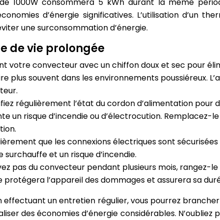
e 1000W consommera 5 kWh durant la même période, soi
conomies d’énergie significatives. L’utilisation d’un 
’éviter une surconsommation d’énergie.
ée de vie prolongée
t votre convecteur avec un chiffon doux et sec pour éli
re plus souvent dans les environnements poussiéreux. L’
teur.
ifiez régulièrement l’état du cordon d’alimentation pour
 un risque d’incendie ou d’électrocution. Remplacez-le 
tion.
lièrement que les connexions électriques sont sécurisées et
surchauffe et un risque d’incendie.
vez pas du convecteur pendant plusieurs mois, rangez-le d
ge protégera l’appareil des dommages et assurera sa duré
n effectuant un entretien régulier, vous pourrez brancher
éaliser des économies d’énergie considérables. N’oubliez p