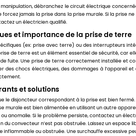
manipulation, débranchez le circuit électrique concerné
e forcez jamais la prise dans la prise murale. Si la prise ne
ctez un électricien qualifié.
es et importance de la prise de terre
ifiques (ex: prise avec terre) ou des interrupteurs intég
rise de terre est un élément essentiel de sécurité, car el
de fuite. Une prise de terre correctement installée et co
r des chocs électriques, des dommages à l’appareil et 
rectement.
nts et solutions
ue le disjoncteur correspondant à la prise est bien fermé. V
rise murale est bien alimentée en utilisant un autre appar
u anomalie. Si le problème persiste, contactez un électri
on du convecteur n’est pas obstruée. Laissez un espace lib
ce inflammable ou obstruée. Une surchauffe excessive pe