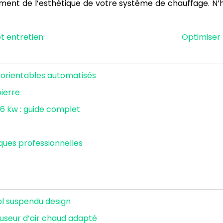
ement de l’esthétique de votre système de chauffage. N’h
t entretien
Optimiser 
il orientables automatisés
pierre
 kw : guide complet
iques professionnelles
ol suspendu design
fuseur d’air chaud adapté