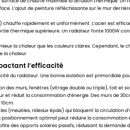
 surface de chauffe maximise la diffusion thermique. Un
face. L’ajout de peinture réfléchissante sur le mur derrièr
) chauffe rapidement et uniformément. L’acier est effica
ertie thermique supérieure. Un radiateur fonte 1000W con
ieux la chaleur que les couleurs claires. Cependant, le 
 la chaleur.
ctant l’efficacité
ité du radiateur. Une bonne isolation est primordiale pou
n des murs, fenêtres (vitrage double ou triple), toit et so
eur et réduit la consommation d’énergie. Des murs de 30cm
e 10cm.
cles (meubles, rideaux épais) qui bloquent la circulation 
. Un positionnement optimal peut réduire la consommation 
ofite des apports solaires passifs, réduisant la demande d