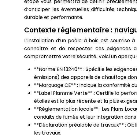
étape vous permettra de définir précisément 
d’anticiper les éventuelles difficultés techn
durable et performante.
Contexte réglementaire : navig
L’installation d’un poêle à bois est soumise à
connaître et de respecter ces exigences av
compromettre votre sécurité. Voici un aperçu 
**Norme EN 13240** : Spécifie les exigence
émissions) des appareils de chauffage dom
**Marquage CE** : Indique la conformité du
**Label Flamme Verte** : Certifie la perfo
étoiles est la plus récente et la plus exigea
**Règlementation locale** : Les Plans Loc
conduits de fumée et leur intégration dans
**Déclaration préalable de travaux** : Obl
les travaux.