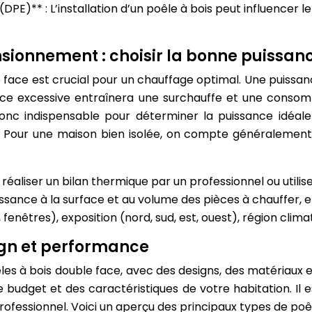
PE)** : L’installation d’un poêle à bois peut influence
nsionnement : choisir la bonne puissan
e face est crucial pour un chauffage optimal. Une puissan
ce excessive entraînera une surchauffe et une consomm
donc indispensable pour déterminer la puissance idéal
olume. Pour une maison bien isolée, on compte généraleme
réaliser un bilan thermique par un professionnel ou utilisez
issance à la surface et au volume des pièces à chauffer,
, fenêtres), exposition (nord, sud, est, ouest), région clima
ign et performance
s à bois double face, avec des designs, des matériaux 
budget et des caractéristiques de votre habitation. Il 
 professionnel. Voici un aperçu des principaux types de poêl