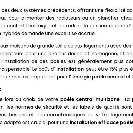
des deux systèmes précédents, offrant une flexibilité a
’eau pour alimenter des radiateurs ou un plancher chauf
 le confort thermique et de réduire la consommation d’
e
hybride demande une expertise accrue.
ux maisons de grande taille ou aux logements avec des b
adiateurs pour une chaleur douce et homogène, et de d
’installation de ces poêles est généralement plus co
indispensable. Le coût d’
installation
peut être 15% plus é
r les zones est important pour l’
énergie poêle central
et 
s
te lors du choix de votre
poêle central multizone
. La
ien, les normes de sécurité et les labels de qualité so
 vos besoins et des caractéristiques de votre logeme
le adapté est crucial pour une
installation efficace poêl