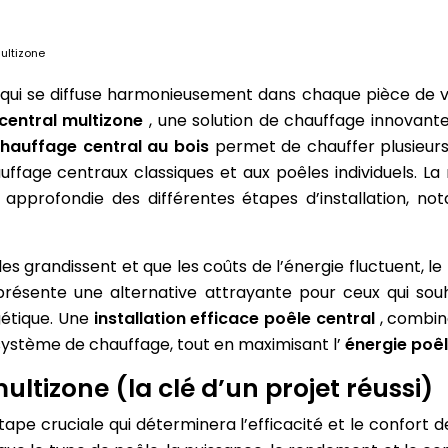
multizone
ui se diffuse harmonieusement dans chaque pièce de vo
central multizone
, une solution de chauffage innovant
hauffage central au bois
permet de chauffer plusieurs
fage centraux classiques et aux poêles individuels. La 
e approfondie des différentes étapes d’installation,
 grandissent et que les coûts de l’énergie fluctuent, le
eprésente une alternative attrayante pour ceux qui sou
gétique. Une
installation efficace poêle central
, combin
 système de chauffage, tout en maximisant l’
énergie poê
ultizone (la clé d’un projet réussi)
tape cruciale qui déterminera l’efficacité et le confort 