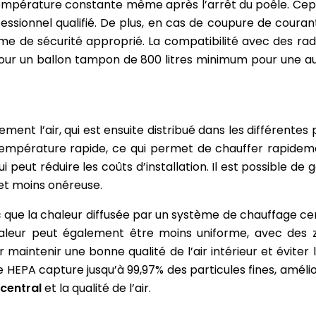
empérature constante même après l’arrêt du poêle. Cepen
ssionnel qualifié. De plus, en cas de coupure de courant 
stème de sécurité approprié. La compatibilité avec des rad
pour un ballon tampon de 800 litres minimum pour une a
ment l’air, qui est ensuite distribué dans les différentes
pérature rapide, ce qui permet de chauffer rapidement
i peut réduire les coûts d’installation. Il est possible d
 et moins onéreuse.
c que la chaleur diffusée par un système de chauffage cen
chaleur peut également être moins uniforme, avec des z
our maintenir une bonne qualité de l’air intérieur et évite
tre HEPA capture jusqu’à 99,97% des particules fines, amélior
 central
et la qualité de l’air.