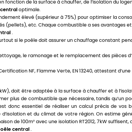
n fonction de la surface à chauffer, de l’isolation du logem
 central
optimale.
ndement élevé (supérieur à 75%) pour optimiser la consom
és (pellets), etc. Chaque combustible a ses avantages et
ntral
.
rtout si le poêle doit assurer un chauffage constant pen
 nettoyage, le ramonage et le remplacement des pièces d
Certification NF, Flamme Verte, EN 13240, attestant d’une
kW), doit être adaptée à la surface à chauffer et à l’isol
mer plus de combustible que nécessaire, tandis qu’un p
 est donc essentiel de réaliser un calcul précis de vos
 d’isolation et du climat de votre région. On estime gé
aison de 100m² avec une isolation RT2012, 7kW suffisent,
poêle central
.