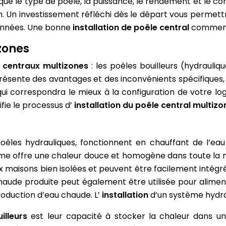
ue le type de poêle, la puissance, le rendement et le com
on. Un investissement réfléchi dès le départ vous permet
années. Une bonne
installation de poêle central
commence
zones
 centraux multizones
: les poêles bouilleurs (hydrauliq
ésente des avantages et des inconvénients spécifiques,
i qui correspondra le mieux à la configuration de votre 
fie le processus d’
installation du poêle central multiz
êles hydrauliques, fonctionnent en chauffant de l’eau
ème offre une chaleur douce et homogène dans toute la
ux maisons bien isolées et peuvent être facilement inté
 chaude produite peut également être utilisée pour alimen
roduction d’eau chaude. L’
installation
d’un système hydra
illeurs
est leur capacité à stocker la chaleur dans u