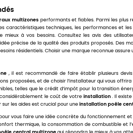
ndés
raux multizones
performants et fiables. Parmi les plus r
les caractéristiques techniques, les performances et le
 mieux à vos besoins. Consultez les avis des utilisate
dée précise de la qualité des produits proposés. Des m
besoins résidentiels. Choisir une marque reconnue assure
zone
, il est recommandé de faire établir plusieurs devis
s proposées, et de choisir l’installateur qui vous offrira 
ibles, telles que le crédit d’impôt pour la transition éner
 considérablement le coût de votre
installation
. Il exis
 sur les aides est crucial pour une
installation poêle cen
s pour vous faire une idée concrète du fonctionnement e
 confort thermique, la consommation de combustible et 
poêle central multizone
qui répondra le mieux à vos atte